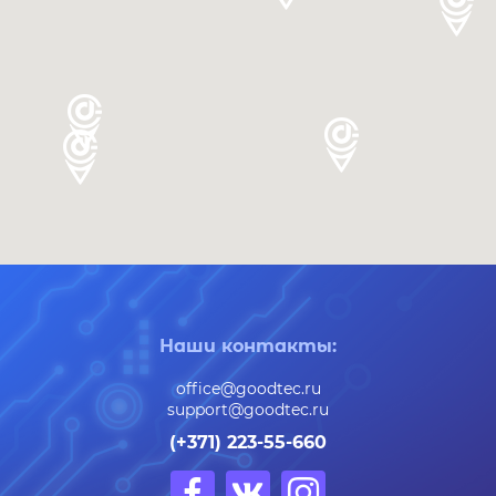
Наши контакты:
office@goodtec.ru
support@goodtec.ru
(+371) 223-55-660